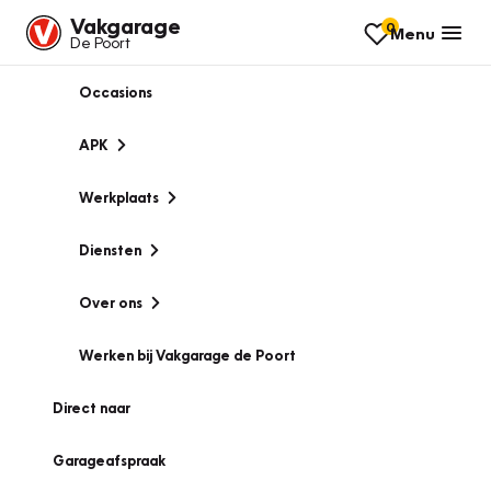
Vakgarage
0
Menu
De Poort
Occasions
APK
Werkplaats
Diensten
Over ons
Werken bij Vakgarage de Poort
Direct naar
Garageafspraak