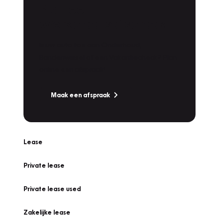
Plan een
Werkplaatsafspraak
Is uw auto toe aan Onderhoud,
Bandenwissel of een Vakantiecheck? Plan
online een afspraak!
Maak een afspraak
Lease
Private lease
Private lease used
Zakelijke lease