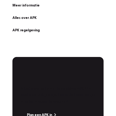
Meer informatie
Alles over APK
APK regelgeving
APK Keuring bij
Vakgarage!
Is het weer tijd voor de jaarlijkse APK? Ga
snel naar Vakgarage bij u in de buurt, en ga
zonder zorgen de weg op!
Plan een APK in