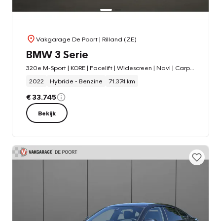
Vakgarage De Poort
| Rilland (ZE)
BMW 3 Serie
320e M-Sport | KORE | Facelift | Widescreen | Navi | Carplay | LED
2022
Hybride - Benzine
71.374 km
€ 33.745
Bekijk