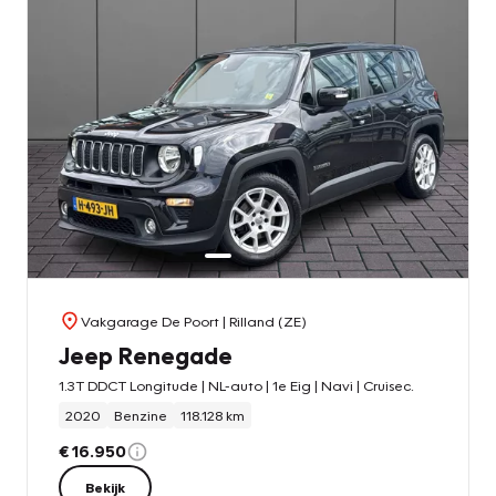
Vakgarage De Poort
| Rilland (ZE)
Jeep Renegade
1.3T DDCT Longitude | NL-auto | 1e Eig | Navi | Cruisec.
2020
Benzine
118.128 km
€ 16.950
Bekijk