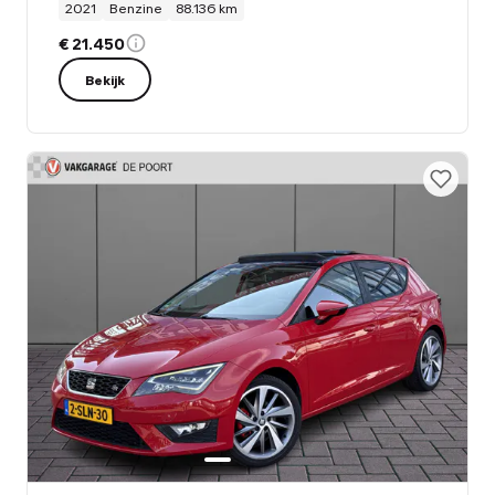
2021
Benzine
88.136 km
€ 21.450
Bekijk