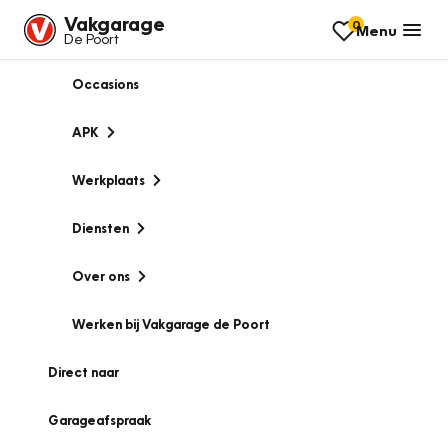
Vakgarage
0
Menu
De Poort
Occasions
APK
Werkplaats
Diensten
Over ons
Werken bij Vakgarage de Poort
Direct naar
Garageafspraak