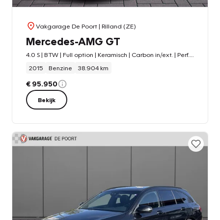
Vakgarage De Poort
| Rilland (ZE)
Mercedes-AMG GT
4.0 S | BTW | Full option | Keramisch | Carbon in/ext. | Perf. stoelen | Burmester High End
2015
Benzine
38.904 km
€ 95.950
Bekijk