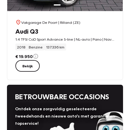
Vakgarage De Poort
| Rilland (ZE)
Audi Q3
1.4 TFSI CoD Sport Advance S-line | NL-auto | Pano | Navi | Stoelverw.
2018
Benzine
137.336 km
€ 19.950
Bekijk
BETROUWBARE OCCASIONS
Ontdek onze zorgvuldig geselecteerde
tweedehands en nieuwe auto's met garantie en
topservice!