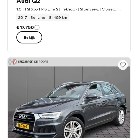
Audi Q2
1.0 TFSI Sport Pro Line S | Trekhaak | Stoelverw. | Cruisec. | Elek. Klep
2017
Benzine
81.469 km
€ 17.750
Bekijk