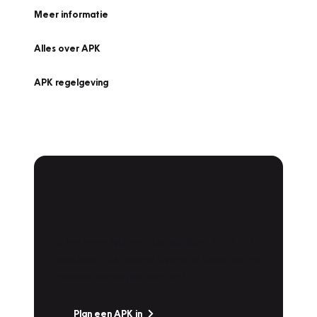
Meer informatie
Alles over APK
APK regelgeving
APK Keuring bij
Vakgarage!
Is het weer tijd voor de jaarlijkse APK? Ga
snel naar Vakgarage bij u in de buurt, en ga
zonder zorgen de weg op!
Plan een APK in