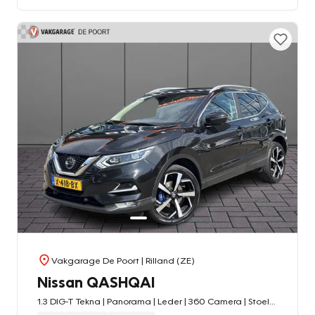
Vakgarage De Poort
| Rilland (ZE)
Nissan QASHQAI
1.3 DIG-T Tekna | Panorama | Leder | 360 Camera | Stoelverw. | Cruisec. | PDC