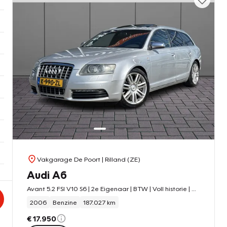
Vakgarage De Poort
| Rilland (ZE)
Audi A6
Avant 5.2 FSI V10 S6 | 2e Eigenaar | BTW | Voll historie | Milltek uitlaat | Carbon
2006
Benzine
187.027 km
€ 17.950