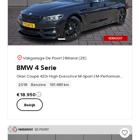
Vakgarage De Poort
| Rilland (ZE)
BMW 4 Serie
Gran Coupé 420i High Executive M-Sport | M-Performance | NL-auto | Leder | HUD | Trekhaak
2018
Benzine
161.485 km
€ 18.950
Bekijk