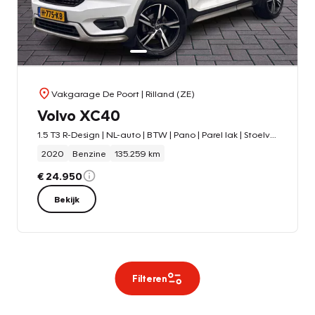
Vakgarage De Poort
| Rilland (ZE)
Volvo XC40
1.5 T3 R-Design | NL-auto | BTW | Pano | Parel lak | Stoelverw.
2020
Benzine
135.259 km
€ 24.950
Bekijk
Filteren