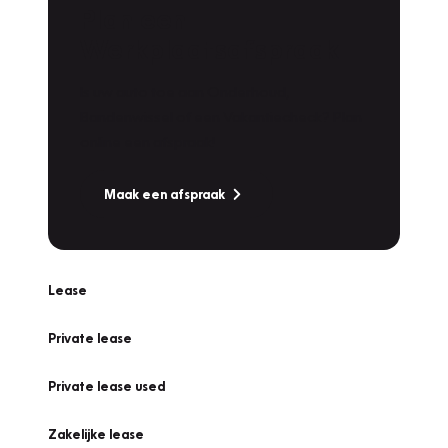
Plan een
Werkplaatsafspraak
Is uw auto toe aan Onderhoud,
Bandenwissel of een Vakantiecheck? Plan
online een afspraak!
Maak een afspraak
Lease
Private lease
Private lease used
Zakelijke lease