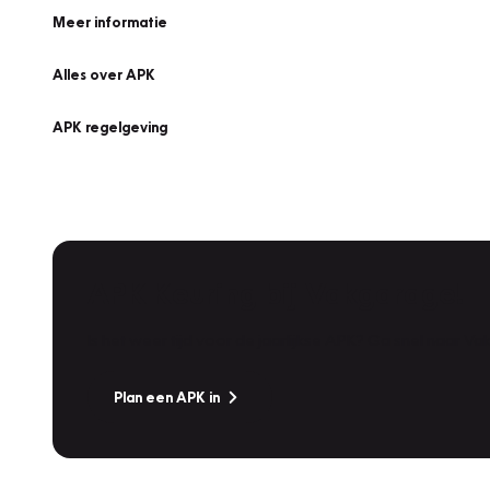
Meer informatie
Alles over APK
APK regelgeving
APK Keuring bij Vakgarage!
Is het weer tijd voor de jaarlijkse APK? Ga snel naar V
Plan een APK in