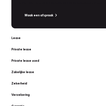
Is uw auto toe aan Onderhoud, Bandenwissel of een Va
Maak een afspraak
Lease
Private lease
Private lease used
Zakelijke lease
Zekerheid
Verzekering