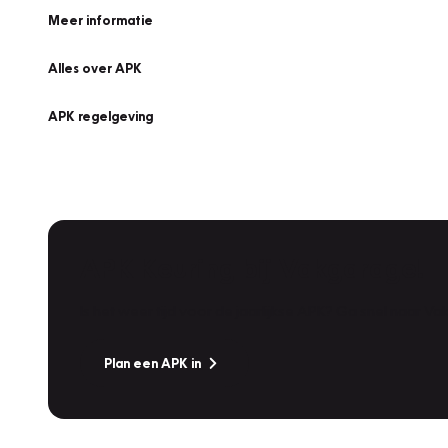
Meer informatie
Alles over APK
APK regelgeving
APK Keuring bij Vakgarage!
Is het weer tijd voor de jaarlijkse APK? Ga snel naar V
Plan een APK in