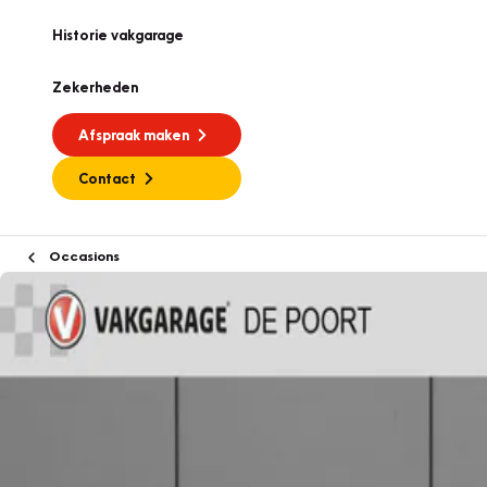
Historie vakgarage
Zekerheden
Afspraak maken
Contact
Occasions