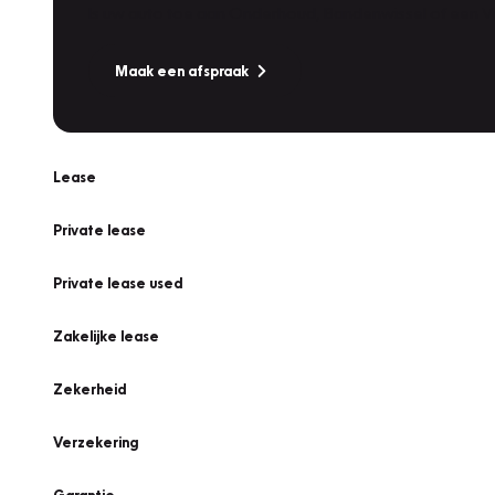
Is uw auto toe aan Onderhoud, Bandenwissel of een Va
Maak een afspraak
Lease
Private lease
Private lease used
Zakelijke lease
Zekerheid
Verzekering