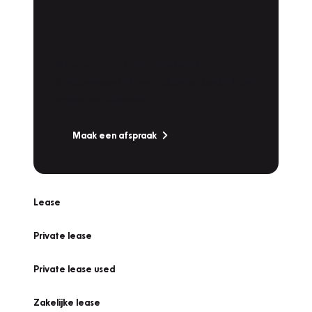
Plan een
Werkplaatsafspraak
Is uw auto toe aan Onderhoud,
Bandenwissel of een Vakantiecheck? Plan
online een afspraak!
Maak een afspraak
Lease
Private lease
Private lease used
Zakelijke lease