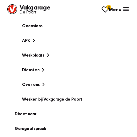
Vakgarage
0
Menu
De Poort
Occasions
APK
Werkplaats
Diensten
Over ons
Werken bij Vakgarage de Poort
Direct naar
Garageafspraak