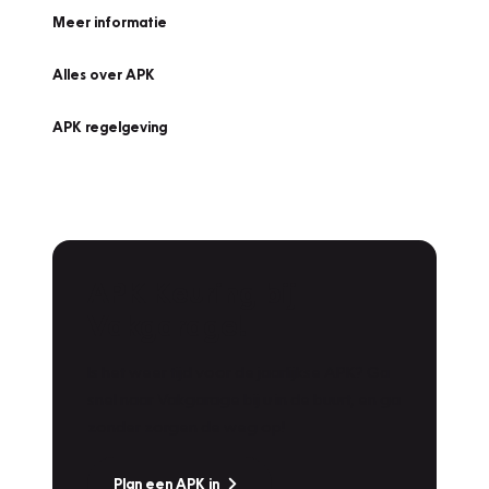
Meer informatie
Alles over APK
APK regelgeving
APK Keuring bij
Vakgarage!
Is het weer tijd voor de jaarlijkse APK? Ga
snel naar Vakgarage bij u in de buurt, en ga
zonder zorgen de weg op!
Plan een APK in