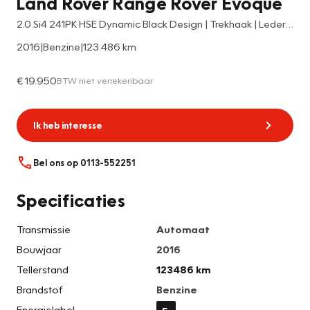
Land Rover Range Rover Evoque
2.0 Si4 241PK HSE Dynamic Black Design | Trekhaak | Leder | Stoel/Stuur verw.
2016
|
Benzine
|
123.486 km
€ 19.950
BTW niet verrekenbaar
Ik heb interesse
Bel ons op 0113-552251
Specificaties
Transmissie
Automaat
Bouwjaar
2016
Tellerstand
123486 km
Brandstof
Benzine
Energielabel