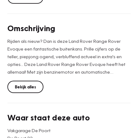
Omschrijving
Rijden als nieuw? Dan is deze Land Rover Range Rover
Evoque een fantastische buitenkans. Prille cijfers op de
teller, piepjong ogend, verbluffend actueel in extra's en
opties... Deze Land Rover Range Rover Evoque heeft het
allemaal! Met zijn benzinemotor en automatische
transmissie is dit een prima auto voor nog vele kilometers.
Hoge kwaliteit is ook binnenin aanwezig. Kijkt u maar naar
Bekijk alles
de leren bekleding! Dankzij de elektrische stoelbediening is
het gemakkelijk om de optimale zitpositie te vinden. Ook
achterin heerst een luxe sfeer, vanwege de verwarmde
Waar staat deze auto
achterbank. In het donker zorgt de xenonverlichting voor
een goed zicht op de weg. Tot de uitrusting van deze Land
Vakgarage De Poort
Rover behoren ook 20 inch lichtmetalen velgen, dakspoiler,